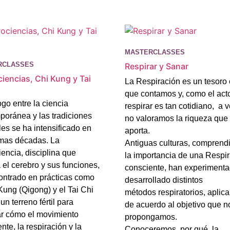
MASTERCLASSES
RCLASSES
Respirar y Sanar
iencias, Chi Kung y Tai
La Respiración es un tesoro 
que contamos y, como el act
ogo entre la ciencia
respirar es tan cotidiano, a 
poránea y las tradiciones
no valoramos la riqueza que
les se ha intensificado en
aporta.
imas décadas. La
Antiguas culturas, comprend
encia, disciplina que
la importancia de una Respi
 el cerebro y sus funciones,
consciente, han experiment
ontrado en prácticas como
desarrollado distintos
Kung (Qigong) y el Tai Chi
métodos respiratorios, aplic
n terreno fértil para
de acuerdo al objetivo que n
ar cómo el movimiento
propongamos.
nte, la respiración y la
Conoceremos por qué la