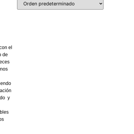
con el
o de
veces
 nos
iendo
ración
ado y
ables
os