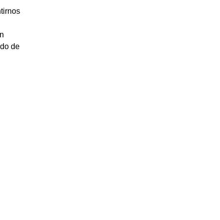
tirnos
un
ado de