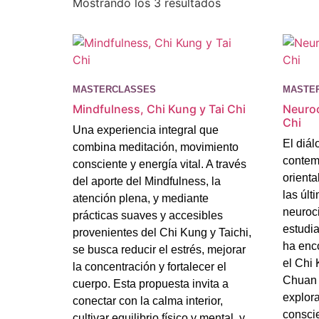
Mostrando los 3 resultados
MASTERCLASSES
MASTE
Mindfulness, Chi Kung y Tai Chi
Neuroc
Chi
Una experiencia integral que
El diál
combina meditación, movimiento
contem
consciente y energía vital. A través
orienta
del aporte del Mindfulness, la
las últ
atención plena, y mediante
neuroci
prácticas suaves y accesibles
estudia
provenientes del Chi Kung y Taichi,
ha enc
se busca reducir el estrés, mejorar
el Chi 
la concentración y fortalecer el
Chuan u
cuerpo. Esta propuesta invita a
explor
conectar con la calma interior,
conscie
cultivar equilibrio físico y mental, y